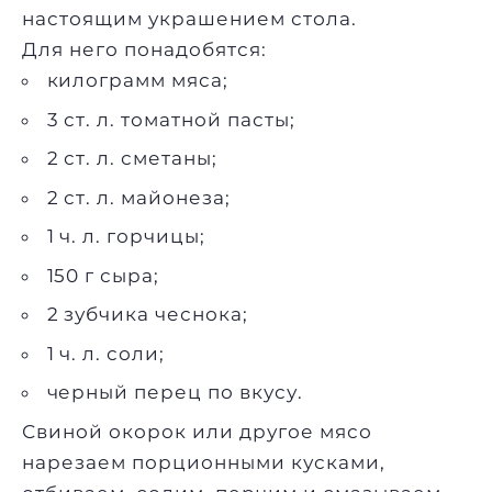
настоящим украшением стола.
Для него понадобятся:
килограмм мяса;
3 ст. л. томатной пасты;
2 ст. л. сметаны;
2 ст. л. майонеза;
1 ч. л. горчицы;
150 г сыра;
2 зубчика чеснока;
1 ч. л. соли;
черный перец по вкусу.
Свиной окорок или другое мясо
нарезаем порционными кусками,