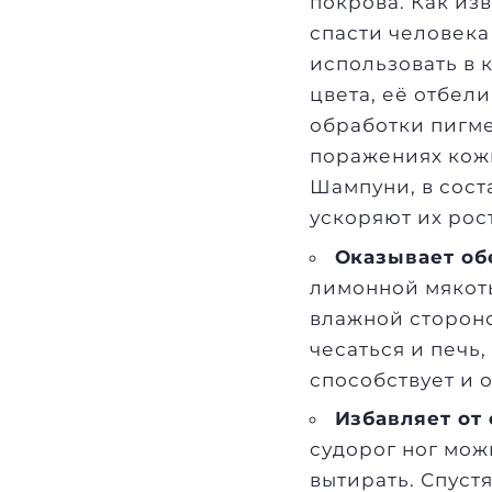
покрова. Как из
спасти человека
использовать в 
цвета, её отбе
обработки пигме
поражениях кожи
Шампуни, в сост
ускоряют их рост
Оказывает об
лимонной мякот
влажной стороно
чесаться и печь
способствует и 
Избавляет от
судорог ног мож
вытирать. Спустя