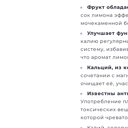
Фрукт облада
сок лимона эфф
мочекаменной бо
Улучшает фу
калию регулярны
систему, избави
что аромат лимо
Кальций, из к
сочетании с маг
очищает её, уча
Известны ант
Употребление пл
токсических вещ
которой чревато
Калий, содер