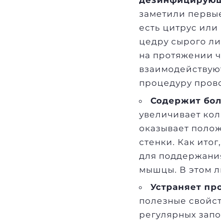
дезинфицирующ
заметили первые
есть цитрус или
цедру сырого л
на протяжении ч
взаимодействую
процедуру прово
Содержит бол
увеличивает кол
оказывает полож
стенки. Как ито
для поддержани
мышцы. В этом л
Устраняет п
полезные свойст
регулярных запо