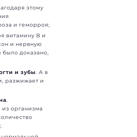
лагодаря этому
ния
оза и геморроя;
ря витамину B и
сон и нервную
и было доказано,
огти и зубы
. А в
и, разжижает и
на
.
 из организма
количество
;
я нормальной