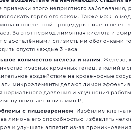
ее воздействие на начинающих стадиях а
 признаки этого неприятного заболевания, 
 полоскать горло его соком. Также можно ме
имона
и после этой процедуры ничего не есть
аса. За этот период лимонная кислота и эфи
т с воспалёнными слизистыми оболочками г
дить спустя каждые 3 часа;
ьшое количество железа и калия
. Железо, 
ичество красных кровяных телец, а калий в 
ительное воздействие на кровеносные сосуд
г, эти микроэлементы делают лимон эффекти
я нормального давления и улучшения работ
имону помогает и витамин P;
роблемы с пищеварением
. Изобилие клетчат
ва лимона его способностью избавлять чело
ров и улучшать аппетит из-за проникновени