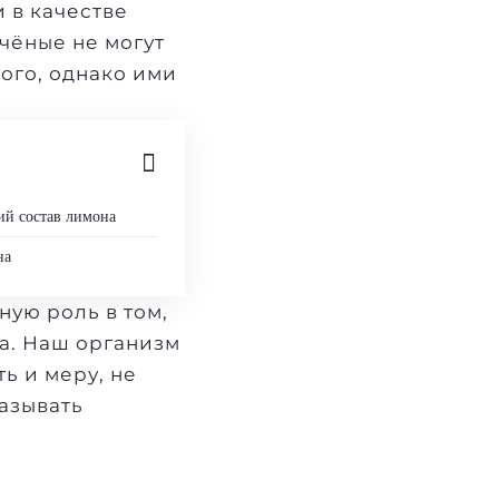
 в качестве
чёные не могут
ого, однако ими
ий состав лимона
на
ую роль в том,
ра. Наш организм
ть и меру, не
казывать