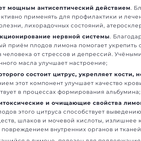
ет мощным антисептический действием
. Б
ективно применять для профилактики и лече
лезни, лихорадочных состояний, атеросклер
нкционирование нервной системы
. Благода
й приём плодов лимона помогает укрепить 
в человека от стрессов и депрессий. Учёным
нного масла улучшает настроение;
оторого состоит цитрус, укрепляет кости, н
нием этот компонент улучшает качество кров
ствует в процессах формирования альбумина;
итоксические и очищающие свойства лимо
одов этого цитруса способствует выведению
еств, шлаков и мочевой кислоты, излишнее 
 повреждением внутренних органов и тканей
жащийся в лимоне, полезен для поддержани