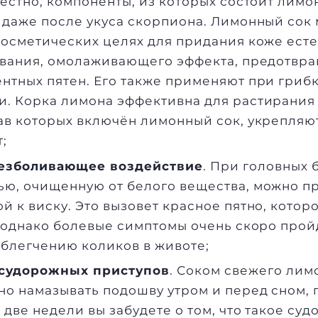
вестно, компоненты, из которых состоит лимо
 даже после укуса скорпиона. Лимонный сок
косметических целях для придания коже ест
ливания, омолаживающего эффекта, предотвр
нтных пятен. Его также применяют при гриб
. Корка лимона эффективна для растирания
ав которых включён лимонный сок, укрепляю
;
езболивающее воздействие
. При головных 
ью, очищенную от белого вещества, можно п
й к виску. Это вызовет красное пятно, котор
, однако болевые симптомы очень скоро прой
облегчению коликов в животе;
 судорожных приступов
. Соком свежего лим
но намазывать подошву утром и перед сном, 
 две недели вы забудете о том, что такое суд