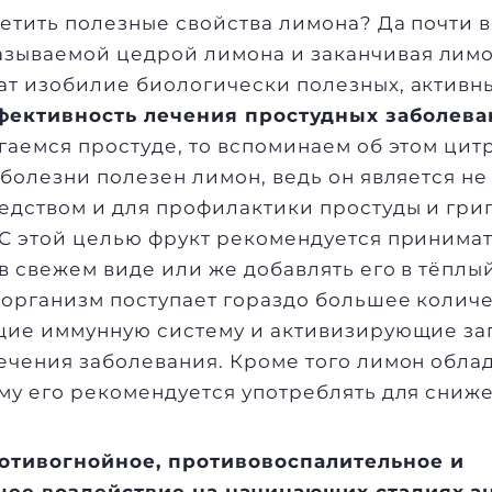
етить полезные свойства лимона? Да почти в
называемой
цедрой лимона
и заканчивая
лимо
т изобилие биологически полезных, активны
фективность лечения простудных заболев
гаемся простуде, то вспоминаем об этом цит
 болезни полезен лимон, ведь он является не
дством и для профилактики простуды и грип
С этой целью фрукт рекомендуется принима
в свежем виде или же добавлять его в тёплы
 организм поступает гораздо большее колич
ющие иммунную систему и активизирующие з
ечения заболевания. Кроме того лимон обла
му его рекомендуется употреблять для сниж
отивогнойное, противовоспалительное и