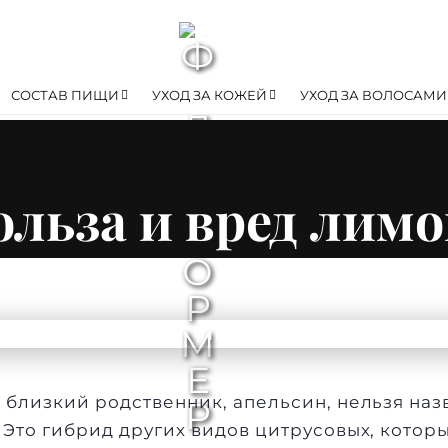
СОСТАВ ПИЩИ
УХОД ЗА КОЖЕЙ
УХОД ЗА ВОЛОСАМИ
ольза и вред лимо
го близкий родственник,
апельсин
, нельзя на
 Это гибрид других видов цитрусовых, котор