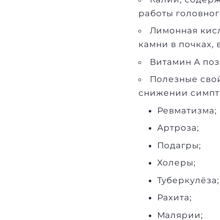
работы головног
Лимонная кисл
камни в почках,
Витамин A поз
Полезные свой
снижении симпт
Ревматизма;
Артроза;
Подагры;
Холеры;
Туберкулёза;
Рахита;
Малярии;