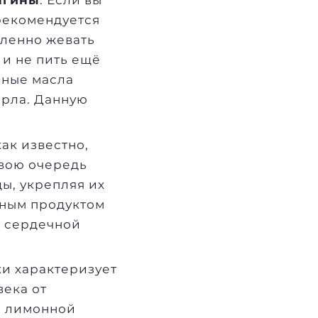
нгины
. Если вы
рекомендуется
дленно жевать
 и не пить ещё
рные масла
орла. Данную
как известно,
свою очередь
ы, укрепляя их
вным продуктом
ы сердечной
ки характеризует
века от
я лимонной