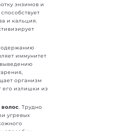
отку энзимов и
 способствует
а и кальция.
ктивизирует
 содержанию
пляет иммунитет
т выведению
тарения,
щает организм
 его излишки из
 волос
. Трудно
ри угревых
 кожного