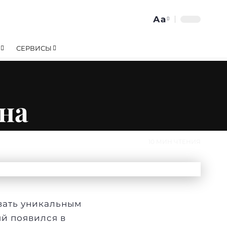
Аа
Изменение
размера
СЕРВИСЫ
шрифта
на
10 МИН ЧТЕНИЯ
звать уникальным
ый появился в