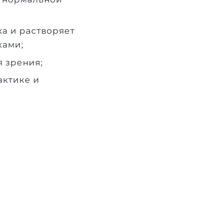
а и растворяет
ками;
 зрения;
актике и