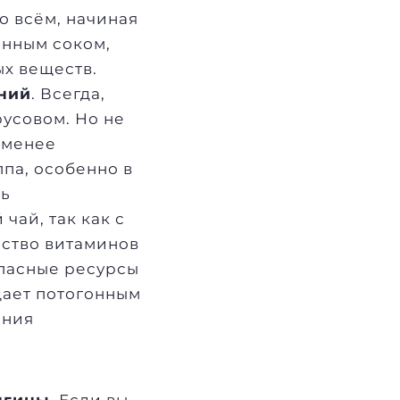
о всём, начиная
нным соком
,
х веществ.
аний
. Всегда,
русовом. Но не
 менее
па, особенно в
ть
й
чай
, так как с
ество витаминов
апасные ресурсы
дает потогонным
ения