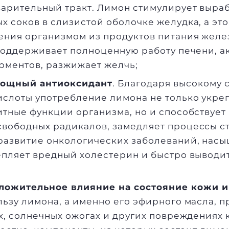
арительный тракт. Лимон стимулирует выраб
 соков в слизистой оболочке желудка, а это
ния организмом из продуктов питания желез
поддерживает полноценную работу печени, а
рментов, разжижает желчь;
мощный антиоксидант
. Благодаря высокому
слоты употребление лимона не только укре
тные функции организма, но и способствуе
вободных радикалов, замедляет процессы с
развитие онкологических заболеваний, насы
пляет вредный холестерин и быстро выводит
ложительное влияние на состояние кожи и
ьзу лимона, а именно его эфирного масла, п
х, солнечных ожогах и других повреждениях