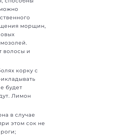
н, способны
 можно
ественного
ащения морщин,
ковых
 мозолей.
т волосы и
болях корку с
рикладывать
ое будет
дут. Лимон
она в случае
при этом сок не
ороги;