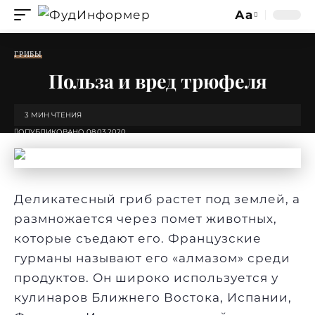
Аа
Изменение
размера
ГРИБЫ
шрифта
Польза и вред трюфеля
3 МИН ЧТЕНИЯ
ОПУБЛИКОВАНО 08.03.2020
Деликатесный
гриб
растет под землей, а
размножается через помет животных,
которые съедают его. Французские
гурманы называют его «алмазом» среди
продуктов. Он широко используется у
кулинаров Ближнего Востока, Испании,