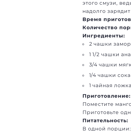
этого смузи, ве
надолго зарядит
Время приготов
Количество пор
Ингредиенты:
2 чашки замор
1 1/2 чашки ан
3/4 чашки мяг
1/4 чашки сок
1 чайная ложк
Приготовление:
Поместите манго
Приготовьте одн
Питательность:
В одной порции: 2