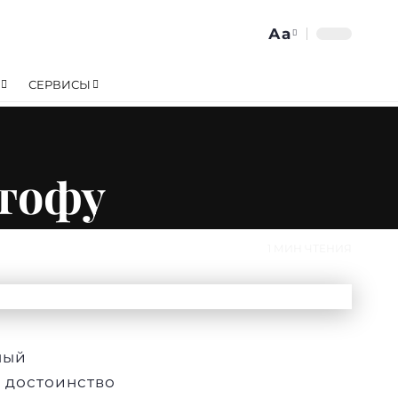
Аа
Изменение
размера
СЕРВИСЫ
шрифта
 тофу
1 МИН ЧТЕНИЯ
мый
 достоинство