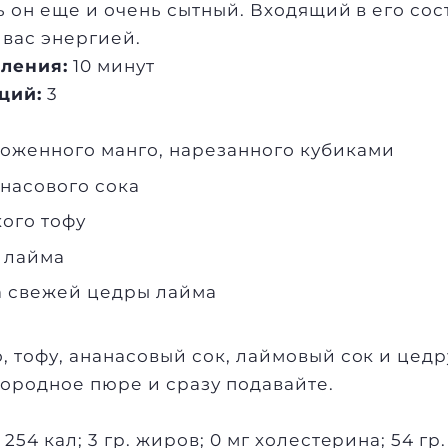
дь он еще и очень сытный. Входящий в его со
 вас энергией.
ления:
10 минут
ций:
3
оженного манго, нарезанного кубиками
анасового сока
кого тофу
а лайма
а свежей цедры лайма
, тофу, ананасовый сок, лаймовый сок и цедр
ородное пюре и сразу подавайте.
54 кал; 3 гр. жиров; 0 мг холестерина; 54 гр.