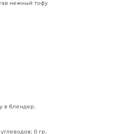
став нежный
тофу
у в блендер.
 углеводов; 0 гр.