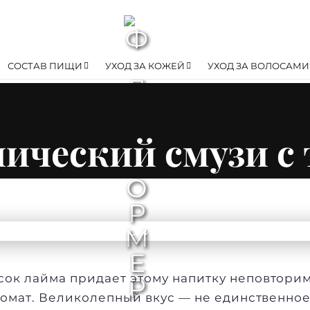
СОСТАВ ПИЩИ
УХОД ЗА КОЖЕЙ
УХОД ЗА ВОЛОСАМИ
ический смузи с
сок
лайма
придает этому напитку неповтори
омат. Великолепный вкус — не единственное