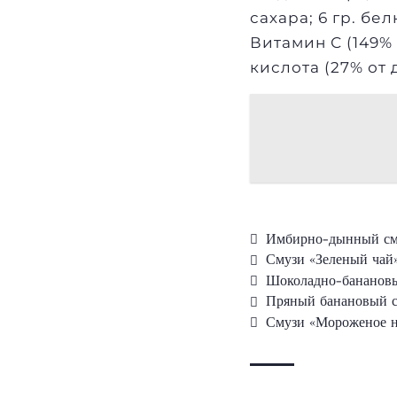
сахара; 6 гр. бел
Витамин С (149% 
кислота (27% от д.
Имбирно-дынный см
Смузи «Зеленый чай
Шоколадно-банановы
Пряный банановый 
Смузи «Мороженое н