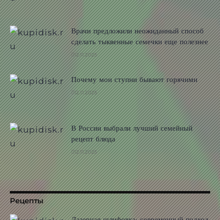
Врачи предложили неожиданный способ
сделать тыквенные семечки еще полезнее
12.11.2025
Почему мои ступни бывают горячими
12.11.2025
В России выбрали лучший семейный
рецепт блюда
12.11.2025
Рецепты
Лазерная шлифовка: современный подход