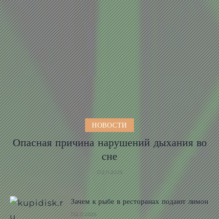
НОВОСТИ
Опасная причина нарушений дыхания во
сне
12.11.2025
Зачем к рыбе в ресторанах подают лимон
12.11.2025