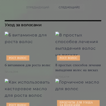
ПРЕДЫДУЩИЙ
СЛЕДУЮЩИЙ
Уход за волосами
РОСТ ВОЛОС
РОСТ ВОЛОС
6 витаминов для роста волос
8 простых способов лечения
выпадения волос на висках
21.06.2018
07.06.2018
ПРОДУКТЫ ДЛЯ УХОДА
РОСТ ВОЛОС
ЗА ВОЛОСАМИ