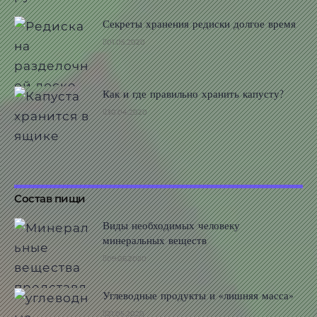
Секреты хранения редиски долгое время
01.05.2020
Как и где правильно хранить капусту?
30.04.2020
Состав пищи
Виды необходимых человеку
минеральных веществ
09.06.2020
Углеводные продукты и «лишняя масса»
21.05.2020