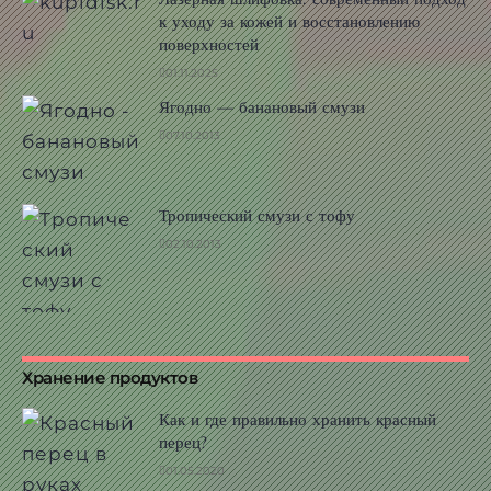
к уходу за кожей и восстановлению
поверхностей
01.11.2025
Ягодно — банановый смузи
07.10.2013
Тропический смузи с тофу
02.10.2013
Хранение продуктов
Как и где правильно хранить красный
перец?
01.05.2020