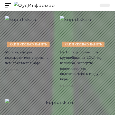
КАК И СКОЛЬКО ВАРИТЬ
КАК И СКОЛЬКО ВАРИТЬ
Молоко, специи,
На Солнце произошла
подсластители, сиропы: с
крупнейшая за 2025 год
чем сочетается кофе
вспышка: эксперты
напомнили, как
12.11.2025
подготовиться к грядущей
буре
12.11.2025