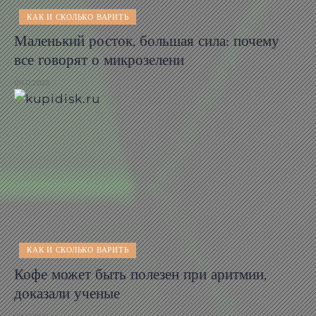
КАК И СКОЛЬКО ВАРИТЬ
Маленький росток, большая сила: почему
все говорят о микрозелени
11.11.2025
КАК И СКОЛЬКО ВАРИТЬ
Кофе может быть полезен при аритмии,
доказали ученые